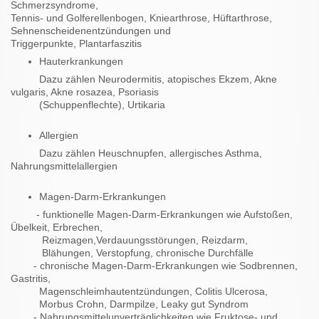
Schmerzsyndrome,
Tennis- und Golferellenbogen, Kniearthrose,
Hüftarthrose,
Sehnenscheidenentzündungen und
Triggerpunkte,
Plantarfaszitis
Hauterkrankungen
Dazu zählen Neurodermitis, atopisches Ekzem, Akne
vulgaris, Akne rosazea, Psoriasis
(Schuppenflechte), Urtikaria
Allergien
Dazu zählen Heuschnupfen, allergisches Asthma,
Nahrungsmittelallergien
Magen-Darm-Erkrankungen
- funktionelle Magen-Darm-Erkrankungen wie Aufstoßen,
Übelkeit, Erbrechen,
Reizmagen,Verdauungsstörungen, Reizdarm,
Blähungen, Verstopfung, chronische Durchfälle
- chronische Magen-Darm-Erkrankungen wie Sodbrennen,
Gastritis,
Magenschleimhautentzündungen, Colitis Ulcerosa,
Morbus Crohn, Darmpilze, Leaky gut Syndrom
- Nahrungsmittelunverträglichkeiten wie Fruktose- und